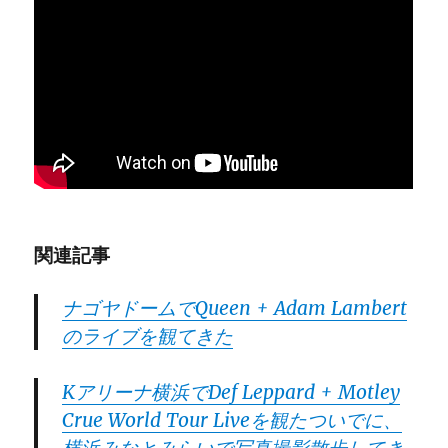
関連記事
ナゴヤドームでQueen + Adam Lambert
のライブを観てきた
Kアリーナ横浜でDef Leppard + Motley
Crue World Tour Liveを観たついでに、