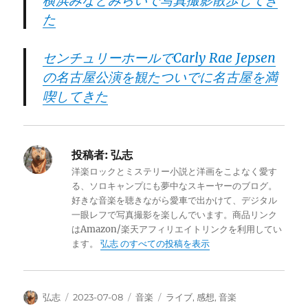
横浜みなとみらいで写真撮影散歩してき
た
センチュリーホールでCarly Rae Jepsen
の名古屋公演を観たついでに名古屋を満
喫してきた
投稿者:
弘志
洋楽ロックとミステリー小説と洋画をこよなく愛す
る、ソロキャンプにも夢中なスキーヤーのブログ。
好きな音楽を聴きながら愛車で出かけて、デジタル
一眼レフで写真撮影を楽しんでいます。商品リンク
はAmazon/楽天アフィリエイトリンクを利用してい
ます。
弘志 のすべての投稿を表示
投
投
カ
タ
弘志
2023-07-08
音楽
ライブ
,
感想
,
音楽