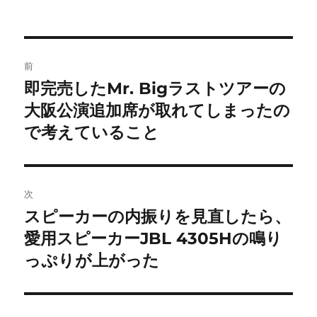
稿
稿
テ
グ
者
日:
ゴ
リ
ー
投
前
稿
即完売したMr. Bigラストツアーの
前
の
大阪公演追加席が取れてしまったの
ナ
投
で考えていること
ビ
稿:
ゲ
次
ー
スピーカーの内振りを見直したら、
次
シ
の
愛用スピーカーJBL 4305Hの鳴り
投
ョ
っぷりが上がった
稿:
ン