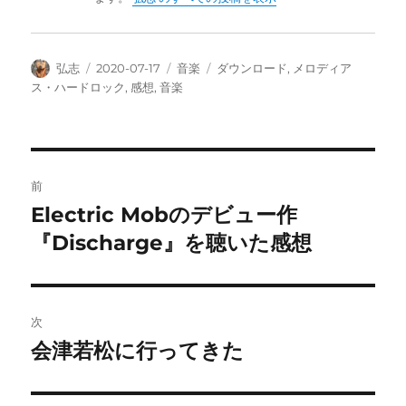
投
投
カ
タ
弘志
2020-07-17
音楽
ダウンロード
,
メロディア
稿
稿
テ
グ
ス・ハードロック
,
感想
,
音楽
者
日:
ゴ
リ
ー
投
前
稿
Electric Mobのデビュー作
前
の
『Discharge』を聴いた感想
ナ
投
ビ
稿:
ゲ
次
会津若松に行ってきた
次
ー
の
シ
投