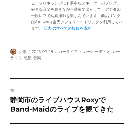
る、ソロキャンプにも夢中なスキーヤーのブログ。
好きな音楽を聴きながら愛車で出かけて、デジタル
一眼レフで写真撮影を楽しんでいます。商品リンク
はAmazon/楽天アフィリエイトリンクを利用してい
ます。
弘志 のすべての投稿を表示
投
投
カ
タ
弘志
2023-07-28
カーライフ
カーオーディオ
,
カー
稿
稿
テ
グ
ライフ
,
感想
,
音楽
者
日:
ゴ
リ
ー
投
前
稿
静岡市のライブハウスRoxyで
前
の
Band-Maidのライブを観てきた
ナ
投
ビ
稿: