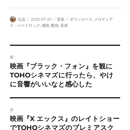
投
投
カ
タ
弘志
2022-07-20
音楽
ダウンロード
,
メロディア
稿
稿
テ
グ
ス・ハードロック
,
感想
,
配信
,
音楽
者
日:
ゴ
リ
ー
投
前
稿
映画『ブラック・フォン』を観に
前
の
TOHOシネマズに行ったら、やけ
ナ
投
に音響がいいなと感心した
ビ
稿:
ゲ
次
ー
映画『X エックス』のレイトショー
次
シ
の
でTOHOシネマズのプレミアスク