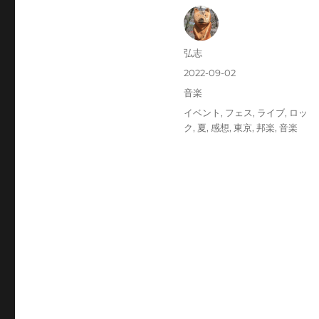
投
弘志
稿
投
2022-09-02
者
稿
カ
音楽
日:
テ
タ
イベント
,
フェス
,
ライブ
,
ロッ
ゴ
グ
ク
,
夏
,
感想
,
東京
,
邦楽
,
音楽
リ
ー