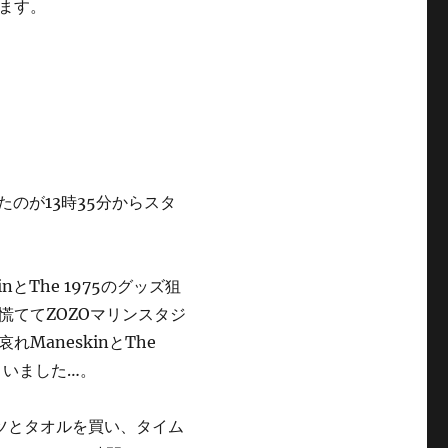
ます。
のが13時35分からスタ
とThe 1975のグッズ狙
慌ててZOZOマリンスタジ
aneskinとThe
まいました…。
シャツとタオルを買い、タイム