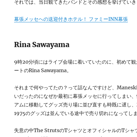
それでは、当日観てきたバンドとその感想を挙げていき
幕張メッセへの送迎付きホテル！ ファミーINN幕張
Rina Sawayama
9時20分頃にはライブ会場に着いていたのに、初めて観た
ートのRina Sawayama。
それまで何やってたの？って話なんですけど、Maneskin
いだったのになぜか最初に幕張メッセに行ってしまい、
アムに移動してグッズ売り場に並び直すも時既に遅し、哀れM
1975のグッズは並んでいる途中で売り切れになってし
失意の中The StrutsのTシャツとオフィシャルのT