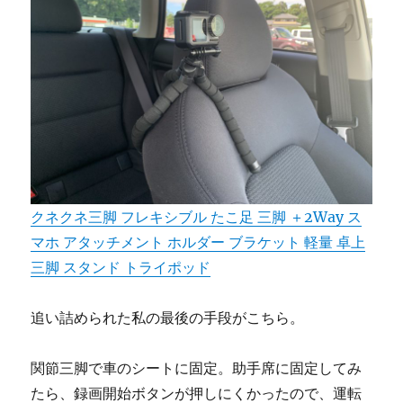
クネクネ三脚 フレキシブル たこ足 三脚 ＋2Way ス
マホ アタッチメント ホルダー ブラケット 軽量 卓上
三脚 スタンド トライポッド
追い詰められた私の最後の手段がこちら。
関節三脚で車のシートに固定。助手席に固定してみ
たら、録画開始ボタンが押しにくかったので、運転