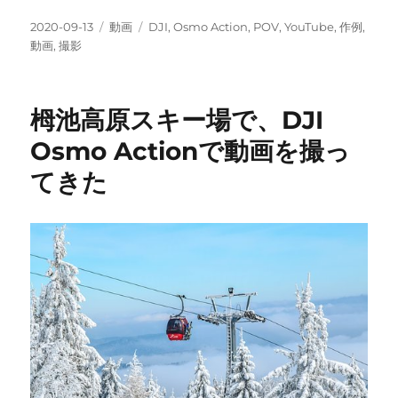
投
カ
タ
2020-09-13
動画
DJI
,
Osmo Action
,
POV
,
YouTube
,
作例
,
稿
テ
グ
動画
,
撮影
日:
ゴ
リ
ー
栂池高原スキー場で、DJI
Osmo Actionで動画を撮っ
てきた