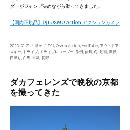
ダーがジャンプ決めながら滑ってきました。
【国内正規品】DJI OSMO Action アクションカメラ
投
カ
タ
2020-01-21
動画
DJI
,
Osmo Action
,
YouTube
,
アウトドア
,
稿
テ
グ
スキー
,
ドライブ
,
ドライブレコーダー
,
作例
,
信州
,
冬
,
動画
,
撮影
,
日:
ゴ
日帰り
,
白馬
,
車載
,
長野
リ
ー
ダカフェレンズで晩秋の京都
を撮ってきた