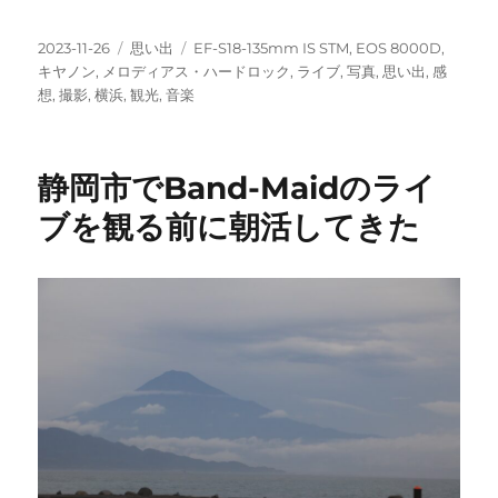
投
カ
タ
2023-11-26
思い出
EF-S18-135mm IS STM
,
EOS 8000D
,
稿
テ
グ
キヤノン
,
メロディアス・ハードロック
,
ライブ
,
写真
,
思い出
,
感
日:
ゴ
想
,
撮影
,
横浜
,
観光
,
音楽
リ
ー
静岡市でBand-Maidのライ
ブを観る前に朝活してきた