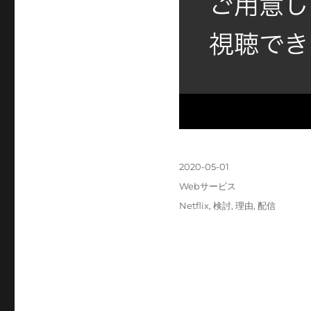
投
2020-05-01
稿
カ
Webサービス
日:
テ
タ
Netflix
,
検討
,
理由
,
配信
ゴ
グ
リ
ー