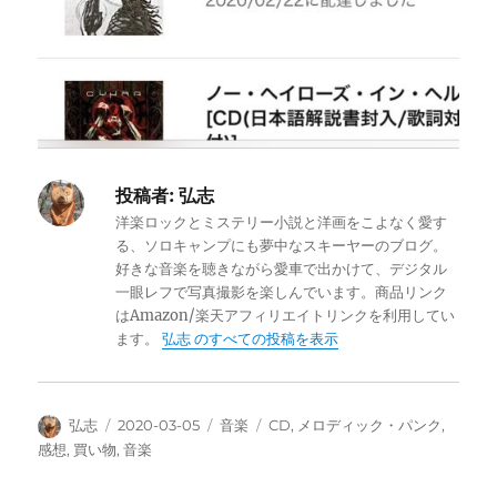
投稿者:
弘志
洋楽ロックとミステリー小説と洋画をこよなく愛す
る、ソロキャンプにも夢中なスキーヤーのブログ。
好きな音楽を聴きながら愛車で出かけて、デジタル
一眼レフで写真撮影を楽しんでいます。商品リンク
はAmazon/楽天アフィリエイトリンクを利用してい
ます。
弘志 のすべての投稿を表示
投
投
カ
タ
弘志
2020-03-05
音楽
CD
,
メロディック・パンク
,
稿
稿
テ
グ
感想
,
買い物
,
音楽
者
日:
ゴ
リ