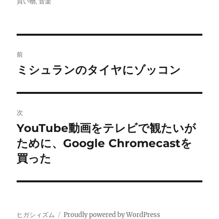
稿
稿
テ
グ
買い物
,
音楽
者
日:
ゴ
リ
ー
投
前
稿
ミシュランのタイヤにゾッコン
前
の
ナ
投
ビ
稿:
次
ゲ
YouTube動画をテレビで観たいが
次
の
ために、Google Chromecastを
ー
投
買った
シ
稿:
ョ
ン
ヒガシィズム
Proudly powered by WordPress