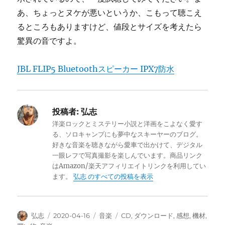
あ、ちょっとヌケが悪いというか、こもって聴こえ
るところもありますけど、値段とサイズを考えたら
驚異の音ですよ。
JBL FLIP5 Bluetoothスピーカー IPX7防水
投稿者:
弘志
洋楽ロックとミステリー小説と洋画をこよなく愛す
る、ソロキャンプにも夢中なスキーヤーのブログ。
好きな音楽を聴きながら愛車で出かけて、デジタル
一眼レフで写真撮影を楽しんでいます。商品リンク
はAmazon/楽天アフィリエイトリンクを利用してい
ます。
弘志 のすべての投稿を表示
投
投
カ
タ
弘志
2020-04-16
音楽
CD
,
ダウンロード
,
感想
,
機材
,