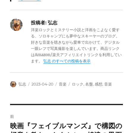
投稿者:
弘志
洋楽ロックとミステリー小説と洋画をこよなく愛す
る、ソロキャンプにも夢中なスキーヤーのブログ。
好きな音楽を聴きながら愛車で出かけて、デジタル
一眼レフで写真撮影を楽しんでいます。商品リンク
はAmazon/楽天アフィリエイトリンクを利用してい
ます。
弘志 のすべての投稿を表示
投
投
カ
タ
弘志
2023-04-20
音楽
ロック
,
名盤
,
感想
,
音楽
稿
稿
テ
グ
者
日:
ゴ
リ
ー
投
前
稿
映画『フェイブルマンズ』で構図の
前